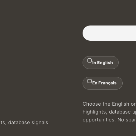
Subscribe to our Newslette
In English
En Français
Choose the English or 
highlights, database 
opportunities. No spa
hts, database signals