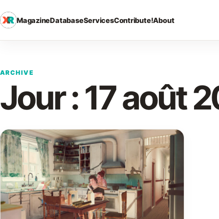
Magazine
Database
Services
Contribute!
About
ARCHIVE
Jour :
17 août 2