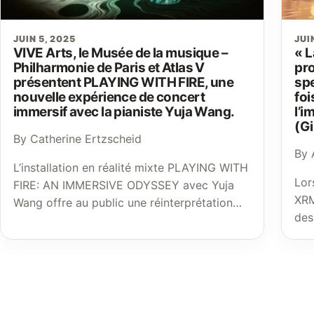
JUIN 5, 2025
JUI
VIVE Arts, le Musée de la musique –
« L
Philharmonie de Paris et Atlas V
pr
présentent PLAYING WITH FIRE, une
spe
nouvelle expérience de concert
foi
immersif avec la pianiste Yuja Wang.
l’i
(Gi
By Catherine Ertzscheid
By 
L’installation en réalité mixte PLAYING WITH
Lor
FIRE: AN IMMERSIVE ODYSSEY avec Yuja
XRM
Wang offre au public une réinterprétation…
des