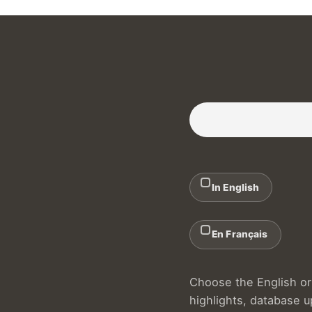
Subscribe to our Newslette
In English
En Français
Choose the English or 
highlights, database 