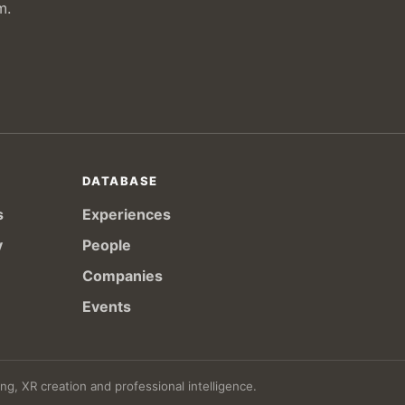
m.
DATABASE
s
Experiences
y
People
Companies
Events
ng, XR creation and professional intelligence.